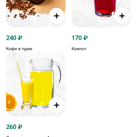
240
₽
170
₽
Кофе в турке
Компот
260
₽