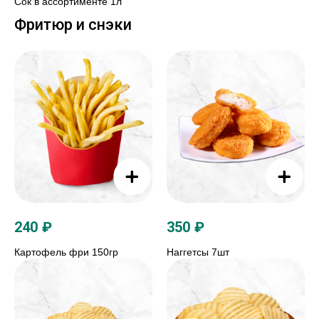
Сок в ассортименте 1л
Фритюр и снэки
240
₽
350
₽
Картофель фри 150гр
Наггетсы 7шт