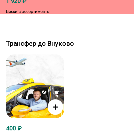
1 920
₽
Виски в ассортименте
Трансфер до Внуково
400
₽