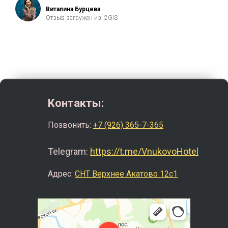
Виталина Бурцева
Отзыв загружен из: 2GIS
Контакты:
Позвонить:
+7 (926) 365-7-365
Telegram:
https://t.me/VnukovoHotel
Адрес:
СНТ Верхнее Акатово 12c1