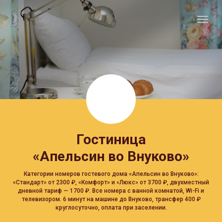
Гостиница
«Апельсин во Внуково»‎
Категории номеров гостевого дома «Апельсин во Внуково»:
«Стандарт» от 2300 ₽, «Комфорт» и «Люкс» от 3700 ₽, двухместный
дневной тариф — 1700 ₽. Все номера с ванной комнатой, Wi-Fi и
телевизором. 6 минут на машине до Внуково, трансфер 400 ₽
круглосуточно, оплата при заселении.