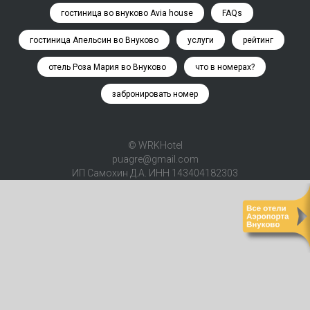
гостиница во внуково Avia house
FAQs
гостиница Апельсин во Внуково
услуги
рейтинг
отель Роза Мария во Внуково
что в номерах?
забронировать номер
© WRKHotel
puagre@gmail.com
ИП Самохин Д.А. ИНН 143404182303