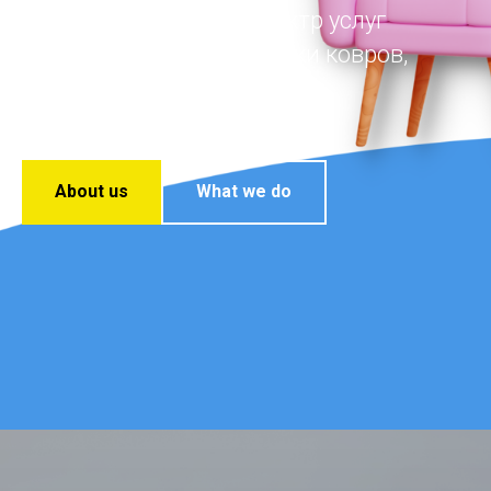
Оказываем полный спектр услуг
профессиональной чистки ковров,
мебели, матрасов и штор
About us
What we do