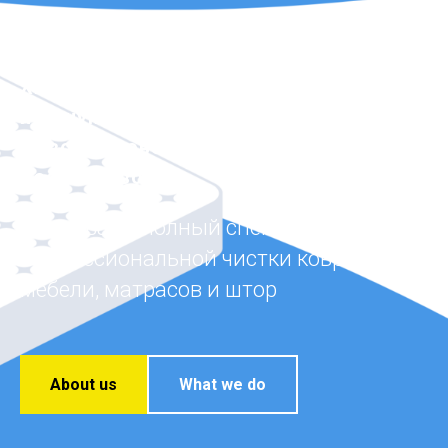
Химчистка мебели
по Внуково, Троицк, Коммунарка
Новомосковский, Бристоль и ЖК
Рассказово
Оказываем полный спектр услуг
профессиональной чистки ковров,
мебели, матрасов и штор
About us
What we do