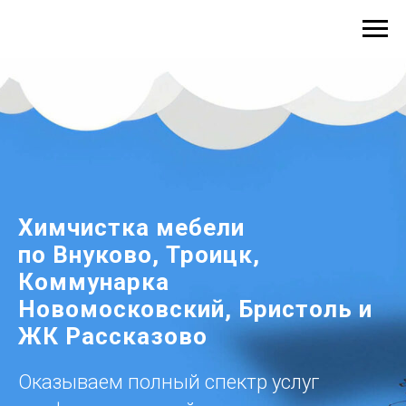
Химчистка мебели
по Внуково, Троицк,
Коммунарка
Новомосковский, Бристоль и
ЖК Рассказово
Оказываем полный спектр услуг