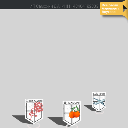
ИП Самохин Д.А. ИНН 143404182303