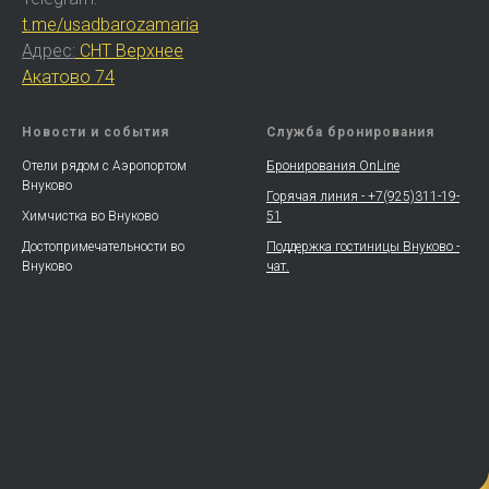
t.me/usadbarozamaria
Адрес:
СНТ Верхнее
Акатово 74
Новости и события
Служба бронирования
Отели рядом с Аэропортом
Бронирования OnLine
Внуково
Горячая линия -
+7(925)311-19-
Химчистка во Внуково
51
Достопримечательности во
Поддержка гостиницы Внуково -
Внуково
чат.