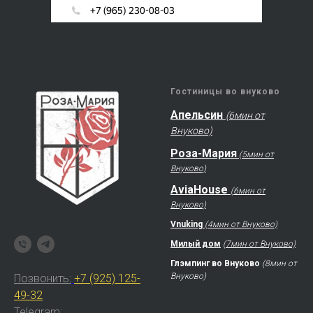
Гостиницы во внуково
Апельсин
(6мин от
Внуково)
Роза-Мария
(5мин от
Внуково)
AviaHouse
(6мин от
Внуково)
Vnuking
(4мин от Внуково)
Милый дом
(7мин от Внуково)
Глэмпинг во Внуково
(8мин от
Внуково)
Позвонить:
+7 (925) 125-
49-32
Telegram: